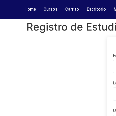
Home
Cursos
Carrito
Escritorio
M
Registro de Estud
F
L
U