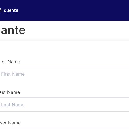
i cuenta
iante
irst Name
ast Name
ser Name